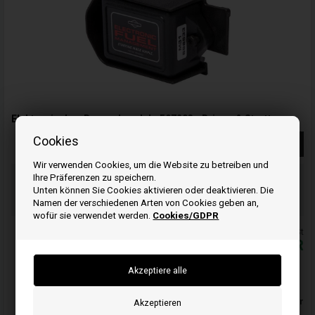
Elektronisches Drosselmodul - 597203 - Briggs & Stratton
Cookies
Weiterlesen
Wir verwenden Cookies, um die Website zu betreiben und
Bestellen Sie Ihre Artikel vor 15:00 Uhr
Ihre Präferenzen zu speichern.
Schnelle Lieferung
Unten können Sie Cookies aktivieren oder deaktivieren. Die
Namen der verschiedenen Arten von Cookies geben an,
Ihre Bestellung wird versendet montag
wofür sie verwendet werden.
Cookies/GDPR
Alle Preise inkl. MwSt
82,00
EUR
In den warenkorb
Auf lager