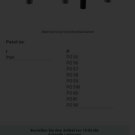
Bilder können je nach Modell abweichen
Passt zu:
I
P
Inga
PO 55
PO 56
PO 57
PO 58
PO 59
PO 59II
PO 60
PO 81
PO 90
Bestellen Sie Ihre Artikel vor 15:00 Uhr
Schnelle Lieferung