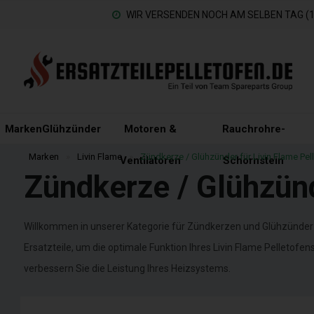
WIR VERSENDEN NOCH AM SELBEN TAG (15
Marken
Glühzünder
Motoren &
Rauchrohre-
Marken
»
Livin Flame
»
Zündkerze / Glühzünder für Livin Flame Pel
Ventilatoren
Schornstein
Zündkerze / Glühzünd
Willkommen in unserer Kategorie für Zündkerzen und Glühzünder fü
Ersatzteile, um die optimale Funktion Ihres Livin Flame Pelletof
verbessern Sie die Leistung Ihres Heizsystems.