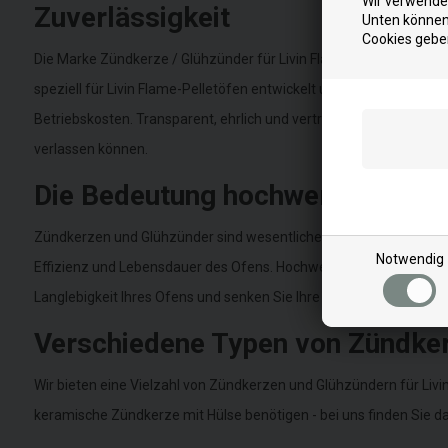
Wir verwenden
Zuverlässigkeit
Unten können 
Cookies gebe
Die Marke Zündkerze / Glühzünder für Livin Flame Pelletofen steh
speziell für Livin Flame-Pelletöfen entwickelt und dienen der Ve
Betriebskosten. Transparent, ehrlich und vertrauenswürdig - wir b
verlassen können.
Die Bedeutung hochwertiger Zün
Zündkerzen und Glühzünder sind wesentliche Bestandteile eines Pel
Notwendig
Effizienz und Lebensdauer des Ofens. Hochwertige Zündkerzen und
Langlebigkeit Ihres Ofens und senken Sie Ihre Betriebskosten mit 
Verschiedene Typen von Zündker
Wir bieten eine Vielzahl von Zündkerzen und Glühzündern für Liv
keramische Zündkerze mit Hülse benötigen - bei uns finden Sie das