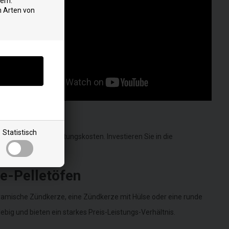
ern.
n Arten von
d
h
Statistisch
eduzieren die Wartungskosten. Investieren Sie in die
e-Pelletöfen
keramische Zündkerze, eine Zündkerze mit Hülse oder eine runde
ebig und bieten ein starkes Preis-Leistungs-Verhältnis.