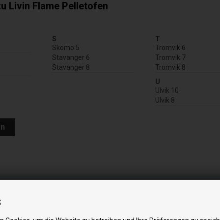
u Livin Flame Pelletofen
S
T
Skomo 5
Tromvik 6
Stavanger 6
Tromvik 7
Stavanger 8
Tromvik 8
U
Ulvik 10
Ulvik 8
en
s
ünder für Pelletöfen: Qualität und