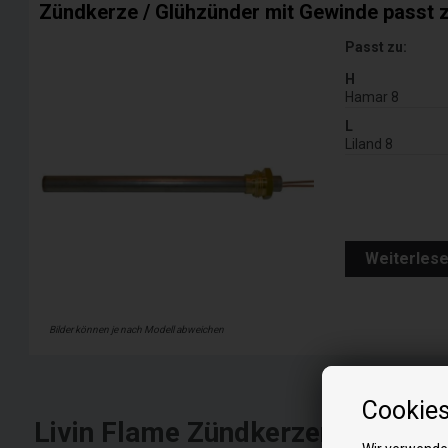
Zündkerze / Glühzünder mit Gewinde passt z
Passt zu:
H
Hamar 8
L
Liland 8
Weiterles
Bilder können je nach Modell abweichen
Cookie
Livin Flame Zündkerzen und Glühz