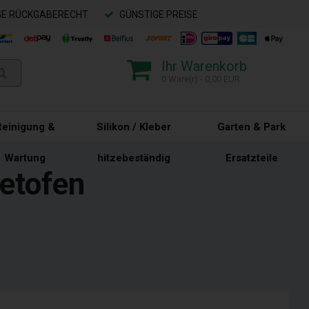
GE RÜCKGABERECHT
GÜNSTIGE PREISE
Ihr Warenkorb
0 Ware(r) - 0,00 EUR
Reinigung &
Silikon / Kleber
Garten & Park
Wartung
hitzebeständig
Ersatzteile
letofen