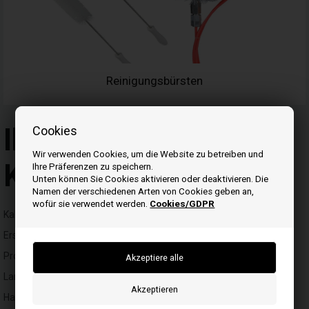
Reinigungsbürsten
Ihr Leitfaden für
Cookies
Wir verwenden Cookies, um die Website zu betreiben und
Kalor-Produkte
Ihre Präferenzen zu speichern.
Unten können Sie Cookies aktivieren oder deaktivieren. Die
Namen der verschiedenen Arten von Cookies geben an,
wofür sie verwendet werden.
Cookies/GDPR
Kalor ist eine renommierte Marke, die sich auf die Herstellung von
Ersatzteilen und Zubehör für Pelletofen spezialisiert hat. Die
Produkte von Kalor zeichnen sich durch hohe Qualität und
Langlebigkeit aus, was sie zu einer bevorzugten Wahl für viele
Haushalte macht. Ein Pelletofen ist eine umweltfreundliche