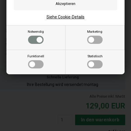
Siehe Cookie-Details
Bilder können je nach Modell abweichen
Schneckenmotor passt zu Pelletofen:
Notwendig
Marketing
Rpm: 1,3
Welle durchmesser: 9,5 mm
230 v
CCW
Funktionell
Statistisch
Bestellen Sie Ihre Artikel vor 15:00 Uhr
Schnelle Lieferung
Ihre Bestellung wird versendet montag
Alle Preise inkl. MwSt
129,00
EUR
In den warenkorb