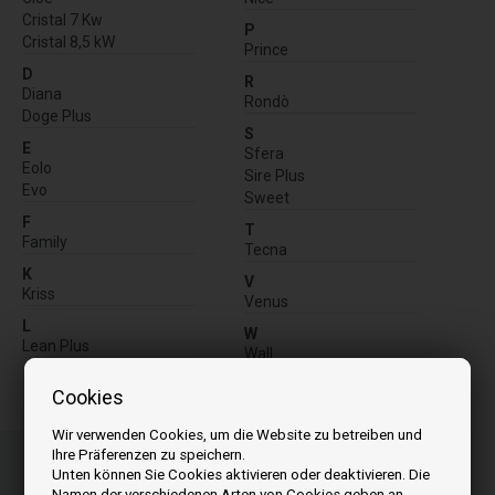
Cristal 7 Kw
P
Cristal 8,5 kW
Prince
D
R
Diana
Rondò
Doge Plus
S
E
Sfera
Eolo
Sire Plus
Evo
Sweet
F
T
Family
Tecna
K
V
Kriss
Venus
L
W
Lean Plus
Wall
Cookies
Wir verwenden Cookies, um die Website zu betreiben und
Bestellen Sie Ihre Artikel vor 15:00 Uhr
Ihre Präferenzen zu speichern.
Schnelle Lieferung
Unten können Sie Cookies aktivieren oder deaktivieren. Die
Namen der verschiedenen Arten von Cookies geben an,