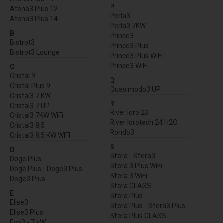
P
Atena3 Plus 12
Perla3
Atena3 Plus 14
Perla3 7KW
B
Prince3
Bistrot3
Prince3 Plus
Bistrot3 Lounge
Prince3 Plus WiFi
Prince3 WiFi
C
Cristal 9
Q
Cristal Plus 9
Quasimodo3 UP
Cristal3 7 KW
R
Cristal3 7 UP
River Idro 23
Cristal3 7KW WiFi
River Idrotech 24 H2O
Cristal3 8,5
Rondo3
Cristal3 8,5 KW WIFI
S
D
Sfera - Sfera3
Doge Plus
Sfera 3 Plus WiFi
Doge Plus - Doge3 Plus
Sfera 3 WiFi
Doge3 Plus
Sfera GLASS
E
Sfera Plus
Elise3
Sfera Plus - Sfera3 Plus
Elise3 Plus
Sfera Plus GLASS
Evo3 - 7 kW