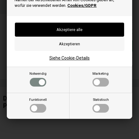
13
06
51
wofür sie verwendet werden.
Cookies/GDPR
ST.
MIN.
SEK.
Alle Preise inkl. MwSt
135,00
EUR
In den warenkorb
Siehe Cookie-Details
Auf lager
Lieferung 2-4 Wochentage
Notwendig
Marketing
Display mit 6 tasten passt zu Cadel
Funktionell
Statistisch
Pelletofen