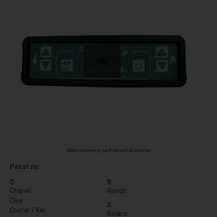
Bilder können je nach Modell abweichen
Passt zu:
C
R
Chanel
Rondò
Cloe
S
Cristal 7 Kw
Solaris