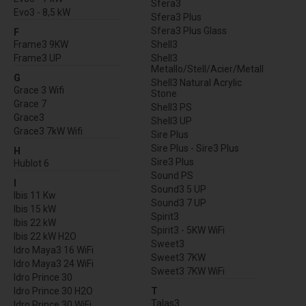
Sfera3
Evo3 - 8,5 kW
Sfera3 Plus
Sfera3 Plus Glass
F
Frame3 9KW
Shell3
Frame3 UP
Shell3
Metallo/Stell/Acier/Metall
G
Shell3 Natural Acrylic
Grace 3 Wifi
Stone
Grace 7
Shell3 PS
Grace3
Shell3 UP
Grace3 7kW Wifi
Sire Plus
Sire Plus - Sire3 Plus
H
Sire3 Plus
Hublot 6
Sound PS
I
Sound3 5 UP
Ibis 11 Kw
Sound3 7 UP
Ibis 15 kW
Spirit3
Ibis 22 kW
Spirit3 - 5KW WiFi
Ibis 22 kW H2O
Sweet3
Idro Maya3 16 WiFi
Sweet3 7KW
Idro Maya3 24 WiFi
Sweet3 7KW WiFi
Idro Prince 30
Idro Prince 30 H2O
T
Talas3
Idro Prince 30 WiFi