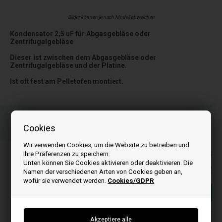
Bilder können je nach Modell abweichen
Kondensator 2,5 uF für Abgasgebläse oder
Zentrifugalgebläse
Dieser ist zwischen dem Abgasgebläse oder
Zentrifugalgebläse und der Platine.
Ist oft fest am Pelletofen montiert.
Bestellen Sie Ihre Artikel vor 15:00 Uhr
Schnelle Lieferung
Cookies
Ihre Bestellung wird versendet montag
Wir verwenden Cookies, um die Website zu betreiben und
Alle Preise inkl. MwSt
Ihre Präferenzen zu speichern.
Unten können Sie Cookies aktivieren oder deaktivieren. Die
15,00
EUR
Namen der verschiedenen Arten von Cookies geben an,
wofür sie verwendet werden.
Cookies/GDPR
In den warenkorb
Auf lager