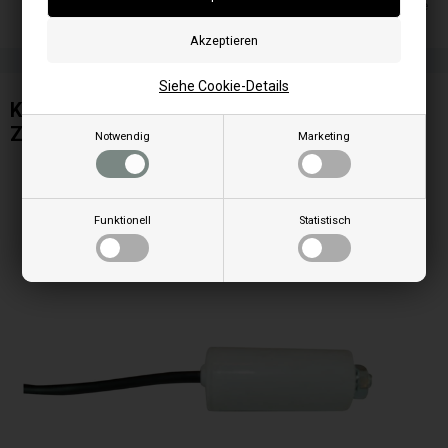
Lieferung 2-4 Wochentage
Siehe Cookie-Details
Kondensator 1 uF für Abgasgebläse oder
Zentrifugalgebläse
Notwendig
Marketing
Funktionell
Statistisch