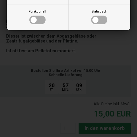
Funktionell
Statistisch
Bilder können je nach Modell abweichen
Kondensator 1 uF für Abgasgebläse oder
Zentrifugalgebläse
Dieser ist zwischen dem Abgasgebläse oder
Zentrifugalgebläse und der Platine.
Ist oft fest am Pelletofen montiert.
Bestellen Sie Ihre Artikel vor 15:00 Uhr
Schnelle Lieferung
20
57
08
ST.
MIN.
SEK.
Alle Preise inkl. MwSt
15,00
EUR
In den warenkorb