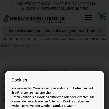
WIR VERSENDEN NOCH AM SELBEN TAG (15.00 Uhr)
KOSTENLOSER VERSAND ÜBER 30 EURO
0
Keine Produkte gefunden
Team SpareParts Group ApS
Klejsgaardvej 19a, 7130 Juelsminde, Dänemark
Cookies
Tel: +49 40 299 99274
Wir verwenden Cookies, um die Website zu betreiben und
Ihre Präferenzen zu speichern.
Mail:
info@ersatzteilepelletofen.de
Unten können Sie Cookies aktivieren oder deaktivieren. Die
USt-IdNr. : DK-35862803
Namen der verschiedenen Arten von Cookies geben an,
wofür sie verwendet werden.
Cookies/GDPR