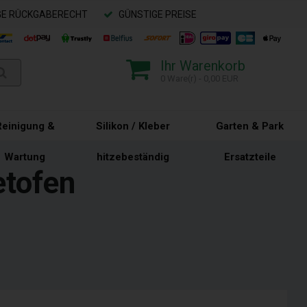
GE RÜCKGABERECHT
GÜNSTIGE PREISE
Ihr Warenkorb
0 Ware(r) - 0,00 EUR
Reinigung &
Silikon / Kleber
Garten & Park
Wartung
hitzebeständig
Ersatzteile
etofen