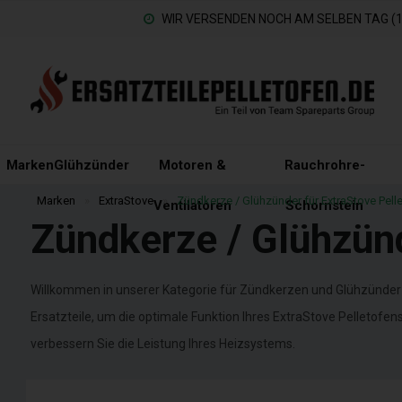
WIR VERSENDEN NOCH AM SELBEN TAG (15
Marken
Glühzünder
Motoren &
Rauchrohre-
Marken
»
ExtraStove
»
Zündkerze / Glühzünder für ExtraStove Pell
Ventilatoren
Schornstein
Zündkerze / Glühzünd
Willkommen in unserer Kategorie für Zündkerzen und Glühzünder f
Ersatzteile, um die optimale Funktion Ihres ExtraStove Pelletofe
verbessern Sie die Leistung Ihres Heizsystems.