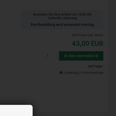
Bestellen Sie Ihre Artikel vor 15:00 Uhr
Schnelle Lieferung
Ihre Bestellung wird versendet montag
Alle Preise inkl. MwSt
43,00
EUR
In den warenkorb
Auf lager
Lieferung 2-4 Wochentage