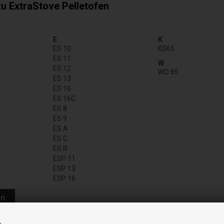
u ExtraStove Pelletofen
E
K
ES 10
KS65
ES 11
W
ES 12
WO 85
ES 13
ES 16
ES 16C
ES 8
ES 9
ES A
ES C
ES R
ESP 11
ESP 13
ESP 16
en