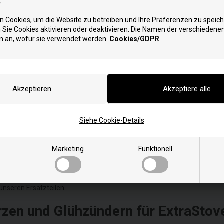
s
 Cookies, um die Website zu betreiben und Ihre Präferenzen zu speich
ünder für Pelletöfen: Qualität und
Sie Cookies aktivieren oder deaktivieren. Die Namen der verschiedene
n an, wofür sie verwendet werden.
Cookies/GDPR
 für Qualität und Zuverlässigkeit. Diese essenziellen Komponenten sin
rlängerung der Lebensdauer Ihres Ofens sowie der Senkung der
ieten Ihnen kostengünstige und hochwertige Ersatzteile, auf die Sie sic
Siehe Cookie-Details
dkerzen und Glühzünder
Marketing
Funktionell
letöfens. Ihre Qualität und Leistungsfähigkeit beeinflussen direkt die
 Glühzünder garantieren einen optimalen Betrieb, sparen Energie und r
unseren Ersatzteilen.
zen und Glühzündern für ExtraStov