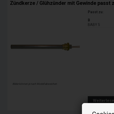
Zündkerze / Glühzünder mit Gewinde passt z
Passt zu:
B
BABY 5
Bilder können je nach Modell abweichen
Weiterles