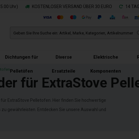
.00 Uhr)
KOSTENLOSER VERSAND ÜBER 30 EURO
14 TA
Dichtungen für
Diverse
Elektrische
etofen
Pelletöfen
Ersatzteile
Komponenten
er für ExtraStove Pell
ür ExtraStove Pelletofen. Hier finden Sie hochwertige
ns zu gewährleisten. Entdecken Sie unsere Auswahl und