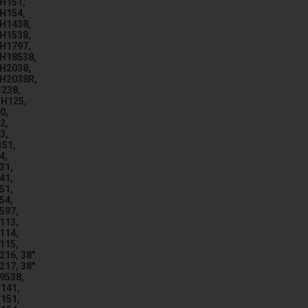
TH151,
TH154,
TH1438,
TH1538,
TH1797,
TH18538,
TH2038,
TH2038R,
S238,
TH125,
0,
2,
3,
151,
4,
31,
41,
51,
54,
597,
113,
114,
115,
216, 38"
217, 38"
9538,
141,
151,