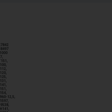
27842
38497
T1000
7,
T151,
100,
112,
120,
125,
131,
141,
151,
154,
960-12,5,
1597,
19538,
TH141,