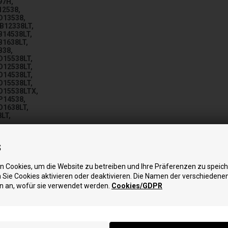
97H,
12538,
D13538,
MB12338LT,
B14538LT,
B1638LT,
B38,
D15538LT,
O12538LT,
O14538LT,
O15538LT,
PO15538LTX,
P14538,
O1638LT,
8LT,
,
7,
7,
s
97K,
8,
38HP,
 Cookies, um die Website zu betreiben und Ihre Präferenzen zu speich
97,
Sie Cookies aktivieren oder deaktivieren. Die Namen der verschiedene
97,
n an, wofür sie verwendet werden.
Cookies/GDPR
en