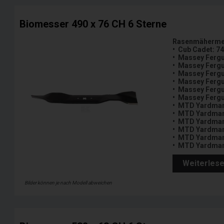
Biomesser 490 x 76 CH 6 Sterne
Rasenmähermes
• Cub Cadet: 7
• Massey Ferg
• Massey Ferg
• Massey Ferg
• Massey Ferg
• Massey Ferg
• Massey Ferg
• MTD Yardman
• MTD Yardman
• MTD Yardman
• MTD Yardman
• MTD Yardman
• MTD Yardman
Weiterles
Bilder können je nach Modell abweichen