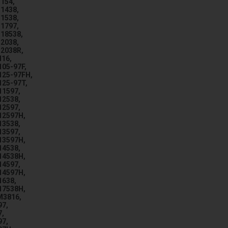
154,
H1438,
H1538,
H1797,
H18538,
H2038,
H2038R,
H16,
105-97F,
125-97FH,
125-97T,
11597,
12538,
12597,
12597H,
13538,
13597,
13597H,
14538,
14538H,
14597,
14597H,
1638,
17538H,
M3816,
97,
7,
97,