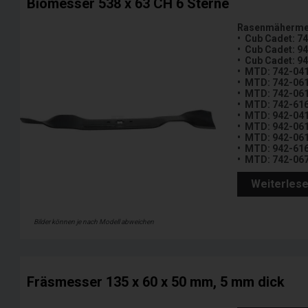
Biomesser 538 x 63 CH 6 Sterne
Rasenmähermes
• Cub Cadet: 7
• Cub Cadet: 9
• Cub Cadet: 9
• MTD: 742-04
• MTD: 742-06
• MTD: 742-06
• MTD: 742-61
• MTD: 942-04
• MTD: 942-06
• MTD: 942-06
• MTD: 942-61
• MTD: 742-06
Weiterles
Bilder können je nach Modell abweichen
Fräsmesser 135 x 60 x 50 mm, 5 mm dick