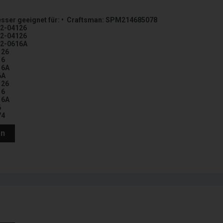
ser geeignet für: • Craftsman: SPM214685078
42-04126
42-04126
42-0616A
126
16
16A
6A
126
16
16A
6
74
en