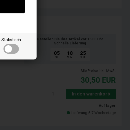
Bestellen Sie Ihre Artikel vor 15:00 Uhr
Statistisch
Schnelle Lieferung
05
18
24
ST.
MIN.
SEK.
Alle Preise inkl. MwSt
30,50
EUR
In den warenkorb
Auf lager
Lieferung 5-7 Wochentage