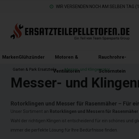
WIR VERSENDEN NOCH AM SELBEN TAG (15
Marken
Glühzünder
Motoren &
Rauchrohre-
Garten & Park Ersatzteile
»
Messer- und Klingenrotor
Ventilatoren
Schornstein
Messer- und Klingen
Rotorklingen und Messer für Rasenmäher – Für ei
Unser Sortiment an
Rotorklingen und Messern für Rasenmäher
Wahl der richtigen Klingen ist entscheidend für ein schönes und
immer die perfekte Lösung für Ihre Bedürfnisse finden.