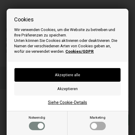
Cookies
Bilder können je nach Modell abweichen
Wir verwenden Cookies, um die Website zu betreiben und
Passt zu:
Ihre Präferenzen zu speichern.
I
Unten können Sie Cookies aktivieren oder deaktivieren. Die
IG6+
Namen der verschiedenen Arten von Cookies geben an,
IG9+
wofür sie verwendet werden.
Cookies/GDPR
Bestellen Sie Ihre Artikel vor 15:00 Uhr
Schnelle Lieferung
Ihre Bestellung wird versendet montag
Alle Preise inkl. MwSt
Siehe Cookie-Details
149,00
EUR
Notwendig
Marketing
In den warenkorb
Auf lager