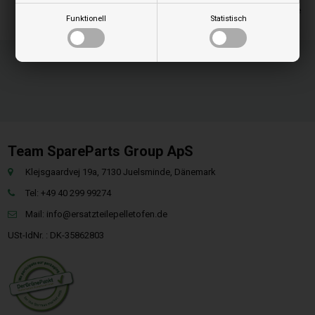
Lieferung 2-4 Wochentage
Funktionell
Statistisch
Team SpareParts Group ApS
Klejsgaardvej 19a, 7130 Juelsminde, Dänemark
Tel: +49 40 299 99274
Mail:
info@ersatzteilepelletofen.de
USt-IdNr. : DK-35862803