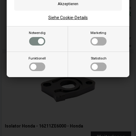
Alle Preise inkl. MwSt
30,32
EUR
Siehe Cookie-Details
In den warenkorb
Notwendig
Marketing
Auf lager
Lieferung 5-7 Wochentage
Funktionell
Statistisch
Isolator Honda - 16211ZE6000 - Honda