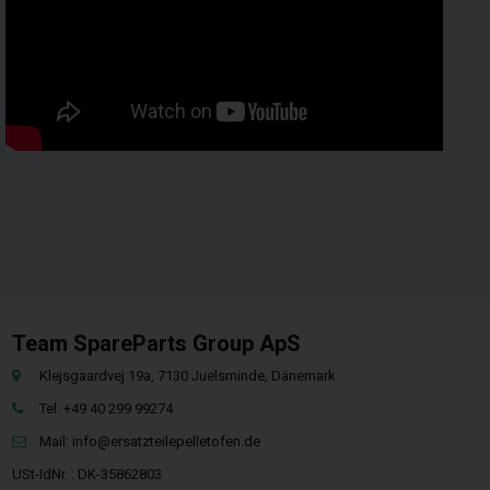
Team SpareParts Group ApS
Klejsgaardvej 19a, 7130 Juelsminde, Dänemark
Tel: +49 40 299 99274
Mail:
info@ersatzteilepelletofen.de
USt-IdNr. : DK-35862803