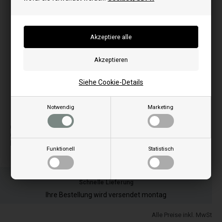
Siehe Cookie-Details
Notwendig
Marketing
Bilder können je nach Modell abweichen
Ofenkit hitzebeständig für Gebrauch bei Rauchsauger,
Glasdichtung und Reinigungstür
Kann extremen Temperaturen standhalten: 1500 Grad
Funktionell
Statistisch
Bestellen Sie Ihre Artikel vor 15:00 Uhr
Schnelle Lieferung
Ihre Bestellung wird versendet montag
Alle Preise inkl. MwSt