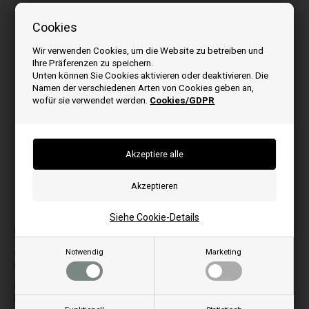
Cookies
Wir verwenden Cookies, um die Website zu betreiben und
Ihre Präferenzen zu speichern.
Unten können Sie Cookies aktivieren oder deaktivieren. Die
Namen der verschiedenen Arten von Cookies geben an,
wofür sie verwendet werden.
Cookies/GDPR
Bilder können je nach Modell abweichen
Siehe Cookie-Details
Passt zu:
Notwendig
Marketing
G
S
Giulia 8
Siberia Aria New 15 Kw
Siberia Aria New 18 Kw
M
Siberia Idro 15 Kw
Mod 8 EL New