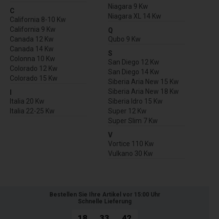
Niagara 9 Kw
C
Niagara XL 14 Kw
California 8-10 Kw
California 9 Kw
Q
Canada 12 Kw
Qubo 9 Kw
Canada 14 Kw
S
Colonna 10 Kw
San Diego 12 Kw
Colorado 12 Kw
San Diego 14 Kw
Colorado 15 Kw
Siberia Aria New 15 Kw
Siberia Aria New 18 Kw
I
Italia 20 Kw
Siberia Idro 15 Kw
Italia 22-25 Kw
Super 12 Kw
Super Slim 7 Kw
V
Vortice 110 Kw
Vulkano 30 Kw
Bestellen Sie Ihre Artikel vor 15:00 Uhr
Schnelle Lieferung
18
33
42