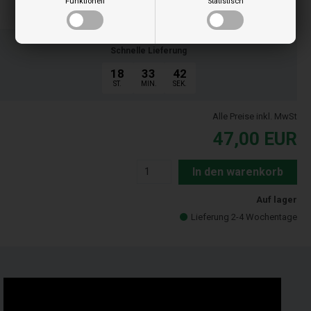
Funktionell
Statistisch
Bestellen Sie Ihre Artikel vor 15:00 Uhr
Schnelle Lieferung
18
33
42
ST.
MIN.
SEK.
Alle Preise inkl. MwSt
47,00
EUR
In den warenkorb
Auf lager
Lieferung 2-4 Wochentage