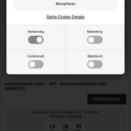
Lieferung 5-7 Wochentage
Siehe Cookie-Details
Notwendig
Marketing
Funktionell
Statistisch
Achsschenkel rechts - AYP - AchsschenkelÜbersicht -
538691201
Weiterlesen
Bestellen Sie Ihre Artikel vor 15:00 Uhr
Schnelle Lieferung
13
28
47
ST.
MIN.
SEK.