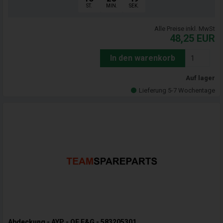
ST.
MIN.
SEK.
Alle Preise inkl. MwSt
48,25
EUR
In den warenkorb
Auf lager
Lieferung 5-7 Wochentage
Abdeckung - AYP - OE F&G - 583205301