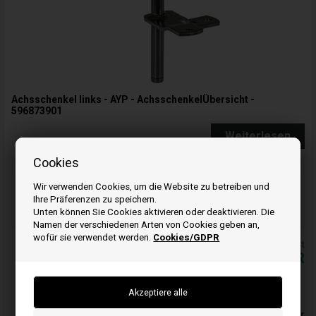
Achsschenkel links - AYP - AchsschenkelÜbersicht -
596873901
Weiterlesen
Cookies
Bestellen Sie Ihre Artikel vor 15:00 Uhr
Schnelle Lieferung
Wir verwenden Cookies, um die Website zu betreiben und
Ihre Präferenzen zu speichern.
13
28
47
Unten können Sie Cookies aktivieren oder deaktivieren. Die
ST.
MIN.
SEK.
Namen der verschiedenen Arten von Cookies geben an,
wofür sie verwendet werden.
Cookies/GDPR
Alle Preise inkl. MwSt
91,80
EUR
In den warenkorb
Auf lager