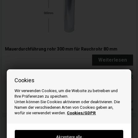
Mauerdurchführung rohr 300 mm für Rauchrohr 80 mm
Weiterlesen
Alle Preise inkl. MwSt
16,00
EUR
Cookies
In den warenkorb
Wir verwenden Cookies, um die Website zu betreiben und
Ihre Präferenzen zu speichern.
Auf lager
Unten können Sie Cookies aktivieren oder deaktivieren. Die
Namen der verschiedenen Arten von Cookies geben an,
Lieferung 2-4 Wochentage
wofür sie verwendet werden.
Cookies/GDPR