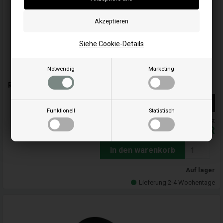
Siehe Cookie-Details
Notwendig
Marketing
Reinigungsrohr für Kaminrohr 80 mm
Weiterlesen
Funktionell
Statistisch
Alle Preise inkl. MwSt
16,50
EUR
In den warenkorb
Auf lager
Lieferung 2-4 Wochentage